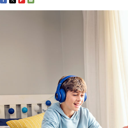
FACEBOOK
TWITTER
FLIPBOARD
E-
MAIL