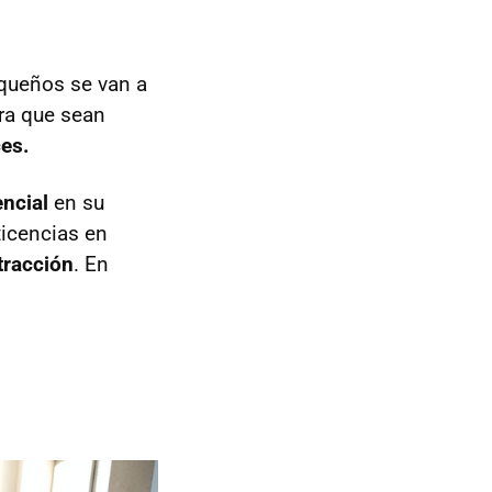
queños se van a
ra que sean
ces.
encial
en su
ticencias en
tracción
. En