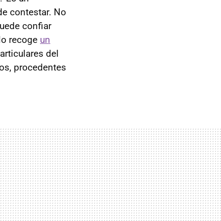
de contestar. No
uede confiar
 lo recoge
un
articulares del
los, procedentes