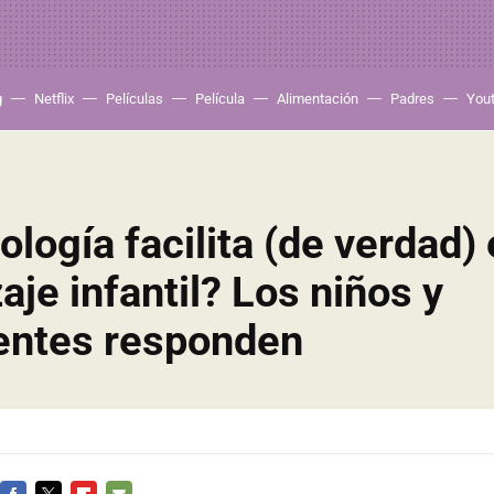
g
Netflix
Películas
Película
Alimentación
Padres
You
ología facilita (de verdad) 
aje infantil? Los niños y
entes responden