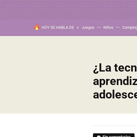
HOY SE HABLA DE
Juegos
Niños
Campin
¿La tecn
aprendiz
adolesc
Sin comentarios