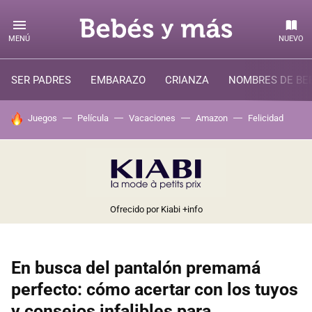
MENÚ
NUEVO
SER PADRES
EMBARAZO
CRIANZA
NOMBRES DE BE
HOY SE HABLA DE
Juegos
Película
Vacaciones
Amazon
Felicidad
Ofrecido por Kiabi
+info
En busca del pantalón premamá
perfecto: cómo acertar con los tuyos
y consejos infalibles para