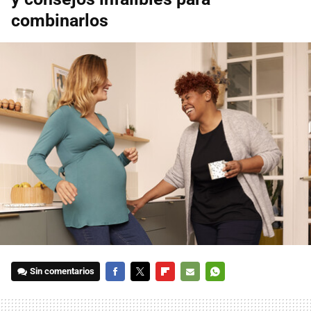
combinarlos
Sin comentarios
FACEBOOK
TWITTER
FLIPBOARD
E-
WHATSAPP
MAIL