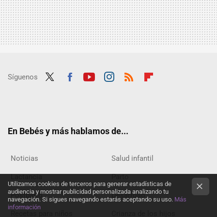
Síguenos
Twit
Fac
Yout
Inst
RSS
Flip
ter
ebo
ube
agra
boar
ok
m
d
En Bebés y más hablamos de...
Noticias
Salud infantil
Lactancia
Parto
Utilizamos cookies de terceros para generar estadísticas de
audiencia y mostrar publicidad personalizada analizando tu
Postparto
Desarrollo
navegación. Si sigues navegando estarás aceptando su uso.
Más
información
Recetas para niños
Crianza de los hijos