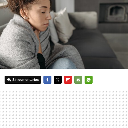
Sin comentarios
FACEBOOK
TWITTER
FLIPBOARD
E-
WHATSAPP
MAIL