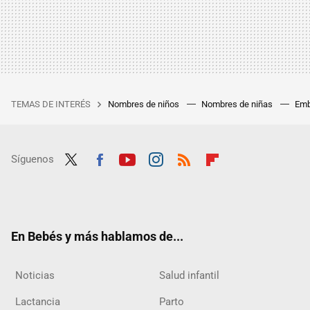
TEMAS DE INTERÉS
Nombres de niños
Nombres de niñas
Emb
Síguenos
Twit
Fac
Yout
Inst
RSS
Flip
ter
ebo
ube
agra
boar
ok
m
d
En Bebés y más hablamos de...
Noticias
Salud infantil
Lactancia
Parto