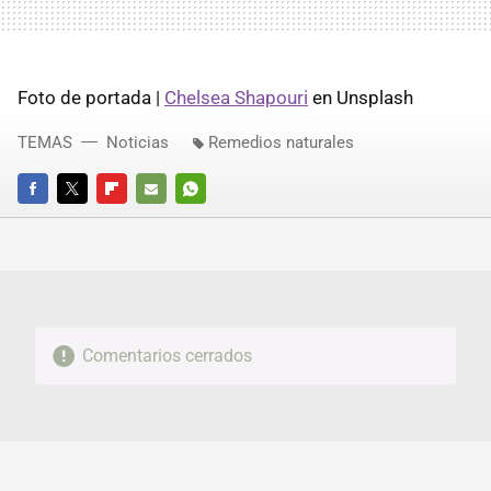
Foto de portada |
Chelsea Shapouri
en Unsplash
TEMAS
Noticias
Remedios naturales
FACEBOOK
TWITTER
FLIPBOARD
E-
WHATSAPP
MAIL
Comentarios cerrados