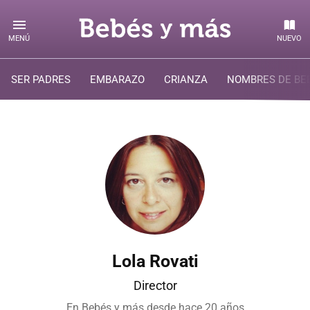
MENÚ
NUEVO
SER PADRES
EMBARAZO
CRIANZA
NOMBRES DE BE
Lola Rovati
Director
En Bebés y más desde
hace 20 años