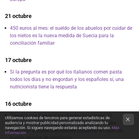
21 octubre
450 euros al mes: el sueldo de los abuelos por cuidar de
los nietos es la nueva medida de Suecia para la
conciliación familiar
17 octubre
Si la pregunta es por qué los italianos comen pasta
todos los días y no engordan y los españoles sí, una
nutricionista tiene la respuesta
16 octubre
"Tendría que llamar a mi director financiero". El
Utilizamos cookies de terceros para generar estadísticas de
presidente de Alquiler Seguro en apuros: no sabe
audiencia y mostrar publicidad personalizada analizando tu
navegación. Si sigues navegando estarás aceptando su uso.
Más
contestar si todos sus clientes cobrarían en caso de
información
huelga masiva de inquilinos