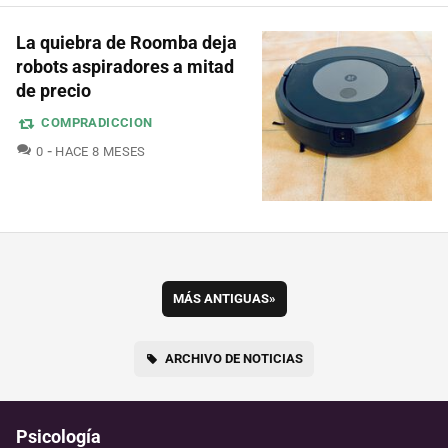
La quiebra de Roomba deja
robots aspiradores a mitad
de precio
COMPRADICCION
COMENTARIOS
0
HACE 8 MESES
MÁS ANTIGUAS
»
ARCHIVO DE NOTICIAS
Psicología