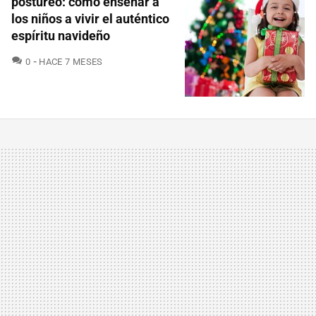
postureo: cómo enseñar a
los niños a vivir el auténtico
espíritu navideño
COMENTARIOS
0
HACE 7 MESES