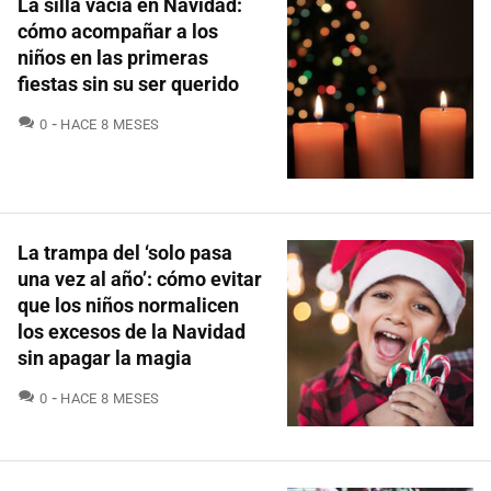
La silla vacía en Navidad:
cómo acompañar a los
niños en las primeras
fiestas sin su ser querido
COMENTARIOS
0
HACE 8 MESES
La trampa del ‘solo pasa
una vez al año’: cómo evitar
que los niños normalicen
los excesos de la Navidad
sin apagar la magia
COMENTARIOS
0
HACE 8 MESES