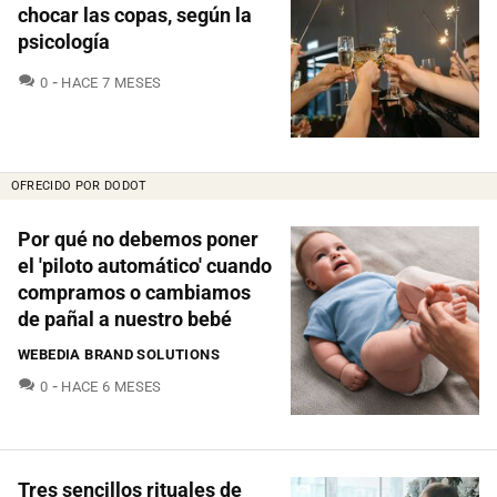
chocar las copas, según la
psicología
COMENTARIOS
0
HACE 7 MESES
OFRECIDO POR DODOT
Por qué no debemos poner
el 'piloto automático' cuando
compramos o cambiamos
de pañal a nuestro bebé
WEBEDIA BRAND SOLUTIONS
COMENTARIOS
0
HACE 6 MESES
Tres sencillos rituales de