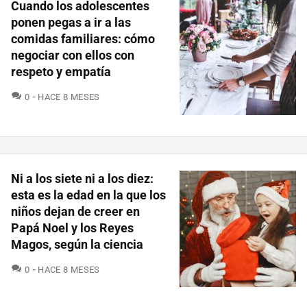
Cuando los adolescentes
ponen pegas a ir a las
comidas familiares: cómo
negociar con ellos con
respeto y empatía
COMENTARIOS
0
HACE 8 MESES
Ni a los siete ni a los diez:
esta es la edad en la que los
niños dejan de creer en
Papá Noel y los Reyes
Magos, según la ciencia
COMENTARIOS
0
HACE 8 MESES