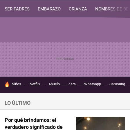
SER PADRES
EMBARAZO
CRIANZA
NOMBRES DE BE
HOY SE HABLA DE
Niños
Netflix
Abuelo
Zara
Whatsapp
Samsung
LO ÚLTIMO
Por qué brindamos: el
verdadero significado de