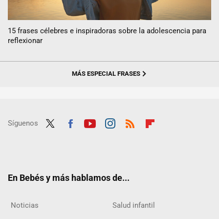
15 frases célebres e inspiradoras sobre la adolescencia para
reflexionar
MÁS ESPECIAL FRASES
Síguenos
Twit
Fac
Yout
Inst
RSS
Flip
ter
ebo
ube
agra
boar
ok
m
d
En Bebés y más hablamos de...
Noticias
Salud infantil