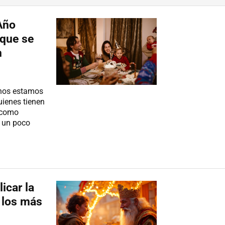
Año
 que se
n
 nos estamos
uienes tienen
o como
s un poco
icar la
 los más