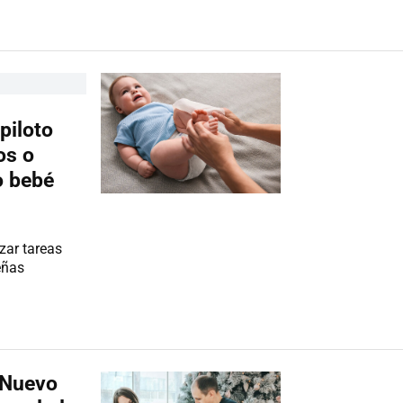
piloto
os o
o bebé
izar tareas
eñas
o Nuevo