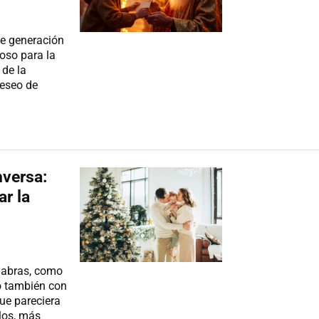
de generación
oso para la
 de la
deseo de
nversa:
ar la
alabras, como
ro también con
ue pareciera
los, más