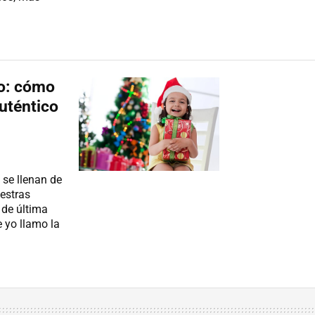
eo: cómo
auténtico
 se llenan de
uestras
de última
e yo llamo la