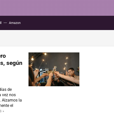
dl
Amazon
ero
as, según
días de
a vez nos
. Alzamos la
ente el
S »