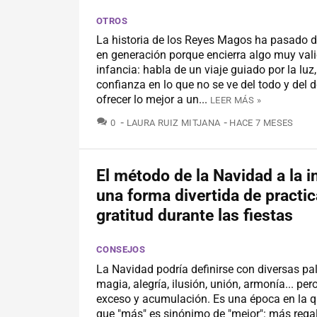
OTROS
La historia de los Reyes Magos ha pasado 
en generación porque encierra algo muy vali
infancia: habla de un viaje guiado por la luz,
confianza en lo que no se ve del todo y del 
ofrecer lo mejor a un...
LEER MÁS »
COMENTARIOS
0
LAURA RUIZ MITJANA
HACE 7 MESES
El método de la Navidad a la i
una forma divertida de practic
gratitud durante las fiestas
CONSEJOS
La Navidad podría definirse con diversas p
magia, alegría, ilusión, unión, armonía... pe
exceso y acumulación. Es una época en la q
que "más" es sinónimo de "mejor": más rega