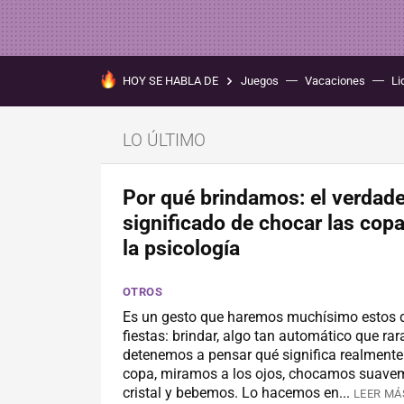
HOY SE HABLA DE
Juegos
Vacaciones
Li
LO ÚLTIMO
Por qué brindamos: el verdad
significado de chocar las cop
la psicología
OTROS
Es un gesto que haremos muchísimo estos 
fiestas: brindar, algo tan automático que rar
detenemos a pensar qué significa realmente
copa, miramos a los ojos, chocamos suavem
cristal y bebemos. Lo hacemos en...
LEER MÁ