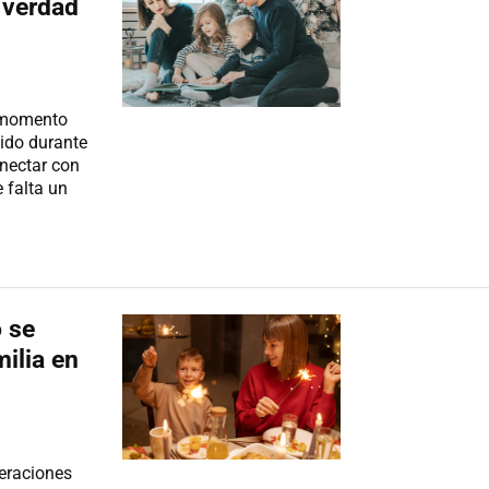
 verdad
n momento
vido durante
onectar con
e falta un
 se
ilia en
eraciones