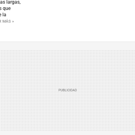
as largas,
s que
e la
R MÁS »