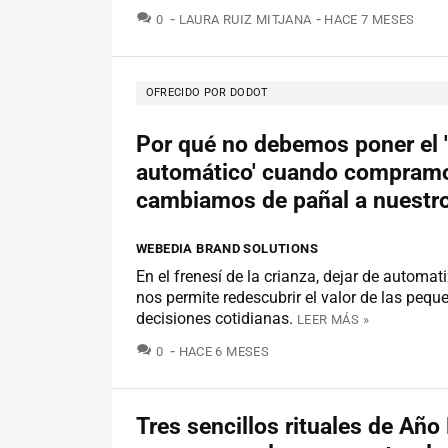
COMENTARIOS
0
LAURA RUIZ MITJANA
HACE 7 MESES
OFRECIDO POR DODOT
Por qué no debemos poner el '
automático' cuando compram
cambiamos de pañal a nuestr
WEBEDIA BRAND SOLUTIONS
En el frenesí de la crianza, dejar de automat
nos permite redescubrir el valor de las pequ
decisiones cotidianas.
LEER MÁS »
COMENTARIOS
0
HACE 6 MESES
Tres sencillos rituales de Añ